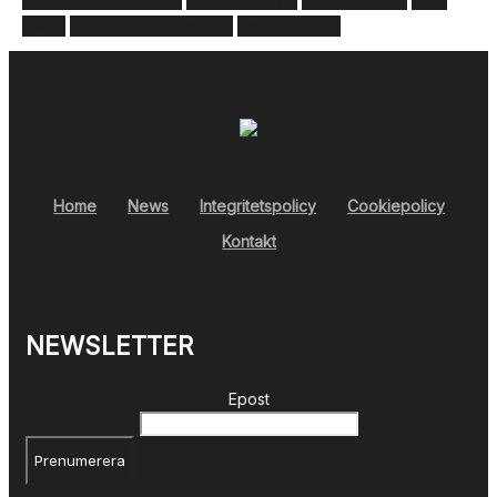
event
superior challenge 25
the destroyer
Home
News
Integritetspolicy
Cookiepolicy
Kontakt
NEWSLETTER
Epost
Prenumerera