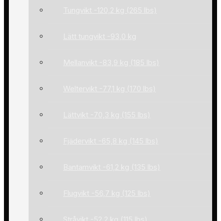
Tungvikt -120,2 kg (265 lbs)
Lätt tungvikt -93,0 kg
Mellanvikt -83,9 kg (185 lbs)
Weltervikt -77,1 kg (170 lbs)
Lättvikt -70,3 kg (155 lbs)
Fjädervikt -65,8 kg (145 lbs)
Bantamvikt -61,2 kg (135 lbs)
Flugvikt -56,7 kg (125 lbs)
Stråvikt -52,2 kg (115 lbs)