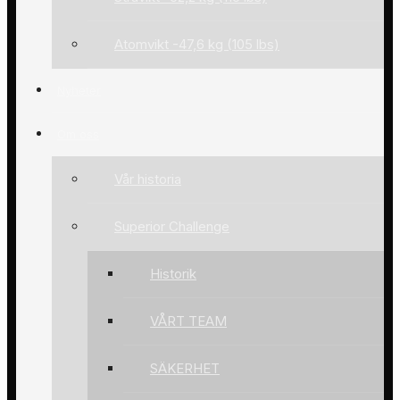
Atomvikt -47,6 kg (105 lbs)
Nyheter
Om oss
Vår historia
Superior Challenge
Historik
VÅRT TEAM
SÄKERHET