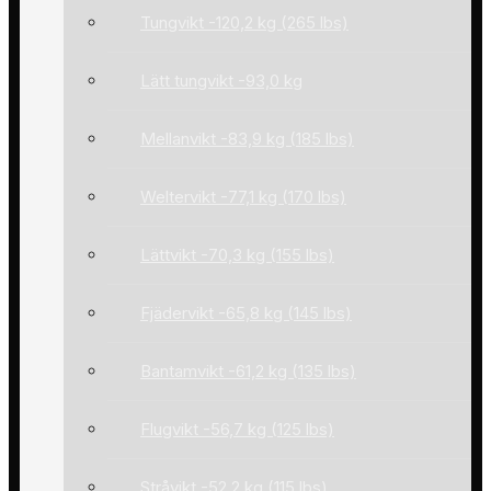
Tungvikt -120,2 kg (265 lbs)
Lätt tungvikt -93,0 kg
Mellanvikt -83,9 kg (185 lbs)
Weltervikt -77,1 kg (170 lbs)
Lättvikt -70,3 kg (155 lbs)
Fjädervikt -65,8 kg (145 lbs)
Bantamvikt -61,2 kg (135 lbs)
Flugvikt -56,7 kg (125 lbs)
Stråvikt -52,2 kg (115 lbs)