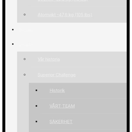
Atomvikt -47,6 kg (105 lbs)
Nyheter
Om oss
Vår historia
Superior Challenge
Historik
VÅRT TEAM
SÄKERHET