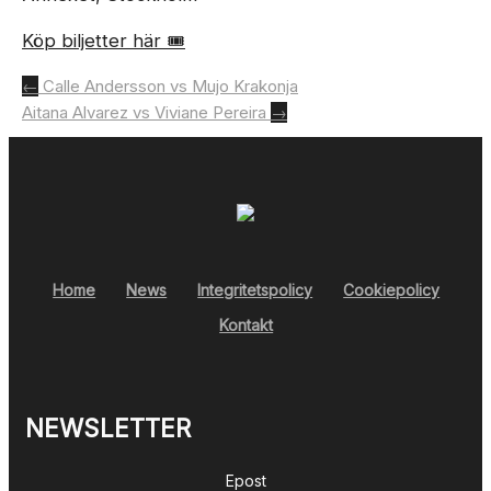
Köp biljetter här 🎟️
Inläggsnavigering
←
Calle Andersson vs Mujo Krakonja
Aitana Alvarez vs Viviane Pereira
→
Home
News
Integritetspolicy
Cookiepolicy
Kontakt
NEWSLETTER
Epost