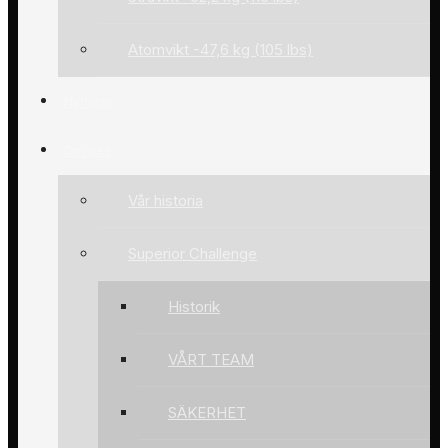
Atomvikt -47,6 kg (105 lbs)
Nyheter
Om oss
Vår historia
Superior Challenge
Historik
VÅRT TEAM
SÄKERHET