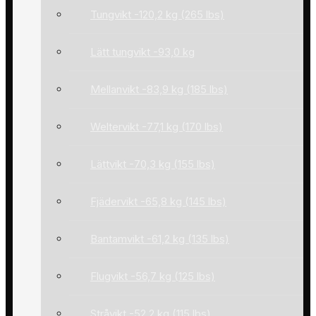
Tungvikt -120,2 kg (265 lbs)
Lätt tungvikt -93,0 kg
Mellanvikt -83,9 kg (185 lbs)
Weltervikt -77,1 kg (170 lbs)
Lättvikt -70,3 kg (155 lbs)
Fjädervikt -65,8 kg (145 lbs)
Bantamvikt -61,2 kg (135 lbs)
Flugvikt -56,7 kg (125 lbs)
Stråvikt -52,2 kg (115 lbs)