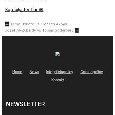
Köp biljetter här 🎟️
Inläggsnavigering
←
Tome Bokofo vs Mohsen Akbari
Josef Al-Zubeidy vs Tobias Söderberg
→
Home
News
Integritetspolicy
Cookiepolicy
Kontakt
NEWSLETTER