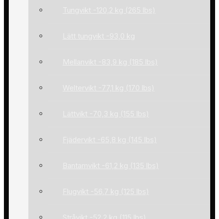
Tungvikt -120,2 kg (265 lbs)
Lätt tungvikt -93,0 kg
Mellanvikt -83,9 kg (185 lbs)
Weltervikt -77,1 kg (170 lbs)
Lättvikt -70,3 kg (155 lbs)
Fjädervikt -65,8 kg (145 lbs)
Bantamvikt -61,2 kg (135 lbs)
Flugvikt -56,7 kg (125 lbs)
Stråvikt -52,2 kg (115 lbs)