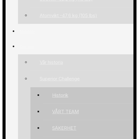
Atomvikt -47,6 kg (105 lbs)
Nyheter
Om oss
Vår historia
Superior Challenge
Historik
VÅRT TEAM
SÄKERHET