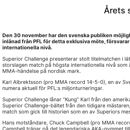
Årets 
Den 30 november har den svenska publiken möjlighe
inlånad från PFL för detta exklusiva möte, försvara
internationella nivå.
Superior Challenge presenterar stolt titelmatchen i l
storslagen match på högsta internationella nivå som
MMA-händelse på nordisk mark.
Karl Albrektsson (pro MMA record 14-5-0), en av Sver
numera aktuell för PFL:s miljonturneringar.
Superior Challenge lånar ”Kung” Karl från den amerika
Superior Challenge-bältet från den tidigare mästare
match som gick till historien som en av Superiors mes
Hans motståndare, Chuck Campbell (pro MMA record 7-
Campbell tränar på det legendariska AKA-gymmet ti