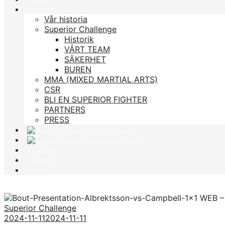
Om oss
Vår historia
Superior Challenge
Historik
VÅRT TEAM
SÄKERHET
BUREN
MMA (MIXED MARTIAL ARTS)
CSR
BLI EN SUPERIOR FIGHTER
PARTNERS
PRESS
ACADEMY
STREAM
Biljetter
Superior Challenge
2024-11-11
2024-11-11