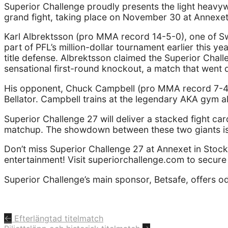
Superior Challenge proudly presents the light heavyw
grand fight, taking place on November 30 at Annexet
Karl Albrektsson (pro MMA record 14-5-0), one of S
part of PFL’s million-dollar tournament earlier this y
title defense. Albrektsson claimed the Superior Chal
sensational first-round knockout, a match that went d
His opponent, Chuck Campbell (pro MMA record 7-4-0
Bellator. Campbell trains at the legendary AKA gym a
Superior Challenge 27 will deliver a stacked fight c
matchup. The showdown between these two giants is t
Don’t miss Superior Challenge 27 at Annexet in Sto
entertainment! Visit superiorchallenge.com to secure 
Superior Challenge’s main sponsor, Betsafe, offers od
←
Efterlängtad titelmatch