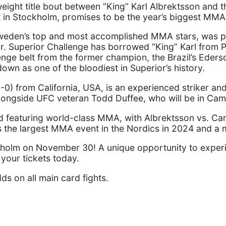
eight title bout between “King” Karl Albrektsson and t
 in Stockholm, promises to be the year’s biggest MMA 
weden’s top and most accomplished MMA stars, was pre
ear. Superior Challenge has borrowed “King” Karl from PF
lenge belt from the former champion, the Brazil’s Eder
own as one of the bloodiest in Superior’s history.
) from California, USA, is an experienced striker an
longside UFC veteran Todd Duffee, who will be in Camp
ard featuring world-class MMA, with Albrektsson vs. Ca
he largest MMA event in the Nordics in 2024 and a mus
ckholm on November 30! A unique opportunity to exper
your tickets today.
ds on all main card fights.