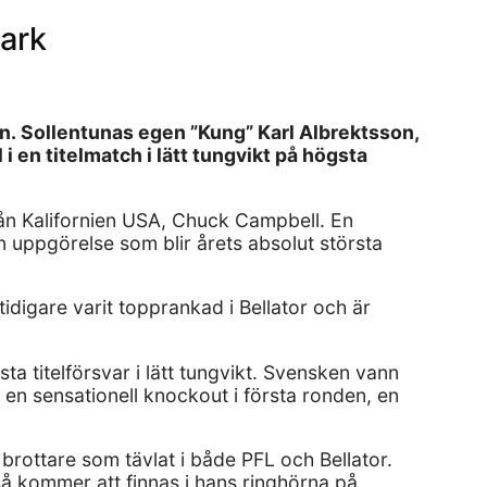
ark
. Sollentunas egen ”Kung” Karl Albrektsson,
 en titelmatch i lätt tungvikt på högsta
från Kalifornien USA, Chuck Campbell. En
 uppgörelse som blir årets absolut största
digare varit topprankad i Bellator och är
a titelförsvar i lätt tungvikt. Svensken vann
en sensationell knockout i första ronden, en
rottare som tävlat i både PFL och Bellator.
 kommer att finnas i hans ringhörna på