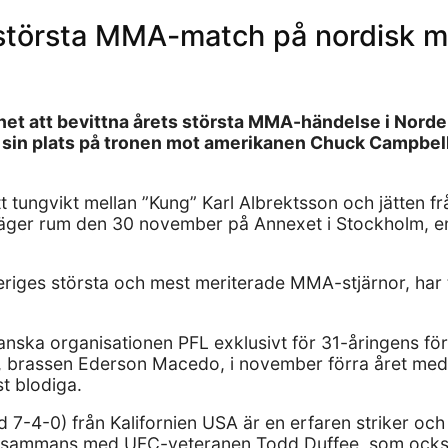
största MMA-match på nordisk m
t att bevittna årets största MMA-händelse i Norden
r sin plats på tronen mot amerikanen Chuck Campbell i
ätt tungvikt mellan ”Kung” Karl Albrektsson och jätten 
 äger rum den 30 november på Annexet i Stockholm, en
iges största och mest meriterade MMA-stjärnor, har ti
nska organisationen PFL exklusivt för 31-åringens först
n, brassen Ederson Macedo, i november förra året med 
t blodiga.
4-0) från Kalifornien USA är en erfaren striker och b
llsammans med UFC-veteranen Todd Duffee, som också