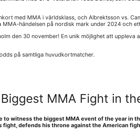
chkort med MMA i världsklass, och Albrektsson vs. Ca
sta MMA-händelsen på nordisk mark under 2024 och ett
olm den 30 november! En unik möjlighet att uppleva a
 odds på samtliga huvudkortmatcher.
s Biggest MMA Fight in th
to witness the biggest MMA event of the year in th
s fight, defends his throne against the American fig