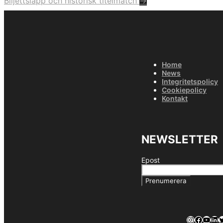
Biljettsläpp och historisk titelmatch
→
Inläggsnavigering
Home
News
Integritetspolicy
Cookiepolicy
Kontakt
NEWSLETTER
Epost
Prenumerera
Instagra
Facebo
YouT
Lin
T