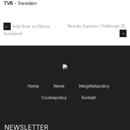
TV6
- Sweden
Inläggsnavigering
Results Superior Challenge 25
←
Indy Briar vs Ellenor
→
Sundqvist
Home
News
Integritetspolicy
Cookiepolicy
Kontakt
NEWSLETTER