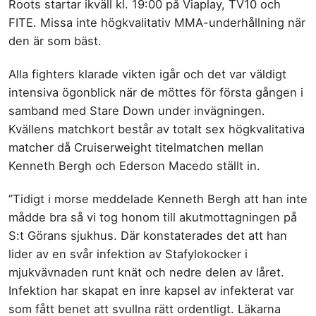
Roots startar ikväll kl. 19:00 på Viaplay, TV10 och
FITE. Missa inte högkvalitativ MMA-underhållning när
den är som bäst.
Alla fighters klarade vikten igår och det var väldigt
intensiva ögonblick när de möttes för första gången i
samband med Stare Down under invägningen.
Kvällens matchkort består av totalt sex högkvalitativa
matcher då Cruiserweight titelmatchen mellan
Kenneth Bergh och Ederson Macedo ställt in.
”Tidigt i morse meddelade Kenneth Bergh att han inte
mådde bra så vi tog honom till akutmottagningen på
S:t Görans sjukhus. Där konstaterades det att han
lider av en svår infektion av Stafylokocker i
mjukvävnaden runt knät och nedre delen av låret.
Infektion har skapat en inre kapsel av infekterat var
som fått benet att svullna rätt ordentligt. Läkarna