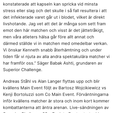
konstaterade att kapseln kan spricka vid minsta
stress eller slag och det skulle i så fall resultera i att
det infekterade varet går ut i blodet, vilket är direkt
livshotande. Jag vet att det är många som sett fram
emot den här matchen och visst är det jättetråkigt,
men våra atleters hälsa går före allt annat och
därmed ställde vi in matchen med omedelbar verkan.
Vi önskar Kenneth snabb återhämtning och under
tiden får vi njuta av alla andra spektakulära matcher vi
har framför oss.” Säger Babak Ashti, grundaren av
Superior Challenge.
Andreas Ståhl vs Alan Langer flyttas upp och blir
kvällens Main Event följt av Bartosz Wojcikiewicz vs
Kenji Bortoluzzi som Co Main Event. Förväntningarna
inför kvällens matcher är stora och inom kort kommer
kombattanterna att äntra arenan. Live-sändningen av