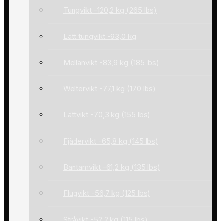
Tungvikt -120,2 kg (265 lbs)
Lätt tungvikt -93,0 kg
Mellanvikt -83,9 kg (185 lbs)
Weltervikt -77,1 kg (170 lbs)
Lättvikt -70,3 kg (155 lbs)
Fjädervikt -65,8 kg (145 lbs)
Bantamvikt -61,2 kg (135 lbs)
Flugvikt -56,7 kg (125 lbs)
Stråvikt -52,2 kg (115 lbs)