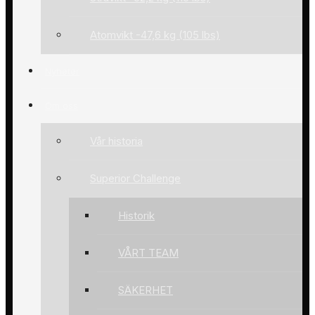
Atomvikt -47,6 kg (105 lbs)
Nyheter
Om oss
Vår historia
Superior Challenge
Historik
VÅRT TEAM
SÄKERHET