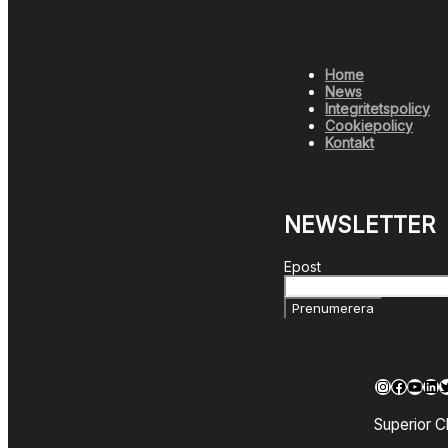
Home
News
Integritetspolicy
Cookiepolicy
Kontakt
NEWSLETTER
Epost
Prenumerera
Instagra
Facebo
YouT
Lin
T
Superior C