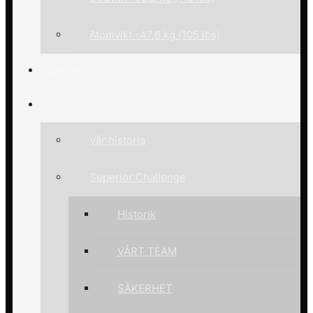
Atomvikt -47,6 kg (105 lbs)
Nyheter
Om oss
Vår historia
Superior Challenge
Historik
VÅRT TEAM
SÄKERHET