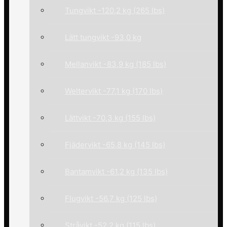
Tungvikt -120,2 kg (265 lbs)
Lätt tungvikt -93,0 kg
Mellanvikt -83,9 kg (185 lbs)
Weltervikt -77,1 kg (170 lbs)
Lättvikt -70,3 kg (155 lbs)
Fjädervikt -65,8 kg (145 lbs)
Bantamvikt -61,2 kg (135 lbs)
Flugvikt -56,7 kg (125 lbs)
Stråvikt -52,2 kg (115 lbs)