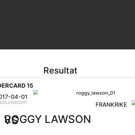
Resultat
ERCARD 15
017-04-01
IDDLEWEIGHT
FRANKRIKE
ROGGY LAWSON
VS