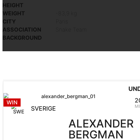
HEIGHT
WEIGHT
-83,9 kg
CITY
Paris
ASSOCIATION
Snake Team
BACKGROUND
UND
2
WIN
M
SVERIGE
ALEXANDER
BERGMAN