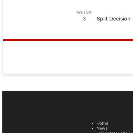
ROUND
3
Split Decision
Home
News