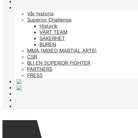
Nyheter
Om oss
Vår historia
Superior Challenge
Historik
VÅRT TEAM
SÄKERHET
BUREN
MMA (MIXED MARTIAL ARTS)
CSR
BLI EN SUPERIOR FIGHTER
PARTNERS
PRESS
ACADEMY
STREAM
Biljetter