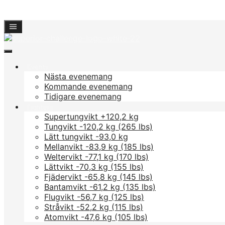
Hoppa
till
innehåll
Events
Nästa evenemang
Kommande evenemang
Tidigare evenemang
Fighters
Supertungvikt +120,2 kg
Tungvikt -120,2 kg (265 lbs)
Lätt tungvikt -93,0 kg
Mellanvikt -83,9 kg (185 lbs)
Weltervikt -77,1 kg (170 lbs)
Lättvikt -70,3 kg (155 lbs)
Fjädervikt -65,8 kg (145 lbs)
Bantamvikt -61,2 kg (135 lbs)
Flugvikt -56,7 kg (125 lbs)
Stråvikt -52,2 kg (115 lbs)
Atomvikt -47,6 kg (105 lbs)