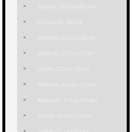
Tungvikt -120,2 kg (265 lbs)
Lätt tungvikt -93,0 kg
Mellanvikt -83,9 kg (185 lbs)
Weltervikt -77,1 kg (170 lbs)
Lättvikt -70,3 kg (155 lbs)
Fjädervikt -65,8 kg (145 lbs)
Bantamvikt -61,2 kg (135 lbs)
Flugvikt -56,7 kg (125 lbs)
Stråvikt -52,2 kg (115 lbs)