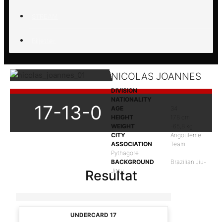
STREAM
Biljetter
NICOLAS JOANNES
DIVISION
NATIONALITY
17-13-0
AGE
34
HEIGHT
178 cm
WEIGHT
-65,8 kg
CITY
Angouleme
ASSOCIATION
Team
Pythagore
BACKGROUND
Brazilian Jiu-
Jitsu
Resultat
UNDERCARD 17