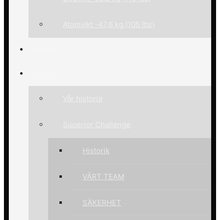
Atomvikt -47,6 kg (105 lbs)
Nyheter
Om oss
Vår historia
Superior Challenge
Historik
VÅRT TEAM
SÄKERHET