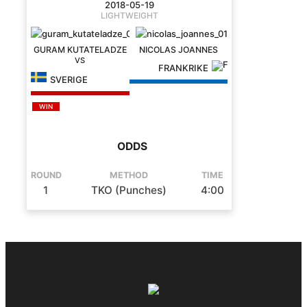
2018-05-19
LIGHTWEIGHT
GURAM KUTATELADZE
NICOLAS JOANNES
FRANKRIKE
SVERIGE
WIN
ODDS
ROUND
METHOD
TIME
1
TKO (Punches)
4:00