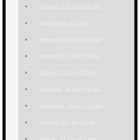
Tungvikt -120,2 kg (265 lbs)
Lätt tungvikt -93,0 kg
Mellanvikt -83,9 kg (185 lbs)
Weltervikt -77,1 kg (170 lbs)
Lättvikt -70,3 kg (155 lbs)
Fjädervikt -65,8 kg (145 lbs)
Bantamvikt -61,2 kg (135 lbs)
Flugvikt -56,7 kg (125 lbs)
Stråvikt -52,2 kg (115 lbs)