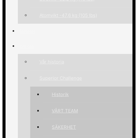
Atomvikt -47,6 kg (105 lbs)
Nyheter
Om oss
Vår historia
Superior Challenge
Historik
VÅRT TEAM
SÄKERHET