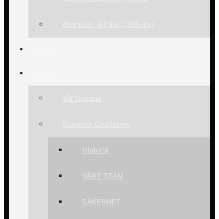
Atomvikt -47,6 kg (105 lbs)
Nyheter
Om oss
Vår historia
Superior Challenge
Historik
VÅRT TEAM
SÄKERHET