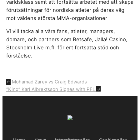
världsklass samt att fortsätta arbetet med att skapa
förutsättningar för nordiska atleter på deras väg
mot väldens största MMA-organisationer
Vi vill tacka alla våra fans, atleter, managers,
domare, och partners som Betsafe, Jalla! Casino,
Stockholm Live m.fl. för ert fortsatta stöd och
förståelse.
Inläggsnavigering
←
Mohamad Zarey vs Craig Edwards
“King” Karl Albrektsson Signes with PFL
→
Home
News
Integritetspolicy
Cookiepolicy