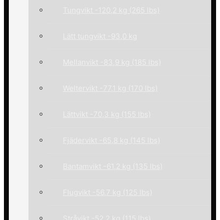
Tungvikt -120,2 kg (265 lbs)
Lätt tungvikt -93,0 kg
Mellanvikt -83,9 kg (185 lbs)
Weltervikt -77,1 kg (170 lbs)
Lättvikt -70,3 kg (155 lbs)
Fjädervikt -65,8 kg (145 lbs)
Bantamvikt -61,2 kg (135 lbs)
Flugvikt -56,7 kg (125 lbs)
Stråvikt -52,2 kg (115 lbs)