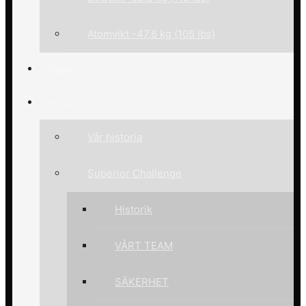
Atomvikt -47,6 kg (105 lbs)
Nyheter
Om oss
Vår historia
Superior Challenge
Historik
VÅRT TEAM
SÄKERHET