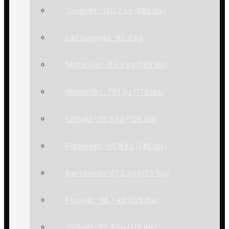
Tungvikt -120,2 kg (265 lbs)
Lätt tungvikt -93,0 kg
Mellanvikt -83,9 kg (185 lbs)
Weltervikt -77,1 kg (170 lbs)
Lättvikt -70,3 kg (155 lbs)
Fjädervikt -65,8 kg (145 lbs)
Bantamvikt -61,2 kg (135 lbs)
Flugvikt -56,7 kg (125 lbs)
Stråvikt -52,2 kg (115 lbs)