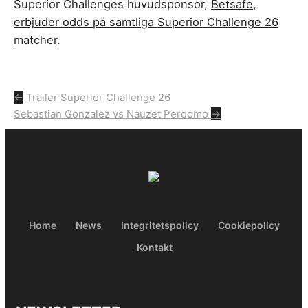
Superior Challenges huvudsponsor,
Betsafe,
erbjuder odds på samtliga Superior Challenge 26
matcher
.
Inläggsnavigering
←
Trailer Superior Challenge 26
Sebastian Gonzalez vs Nauzet Perdomo
→
Home
News
Integritetspolicy
Cookiepolicy
Kontakt