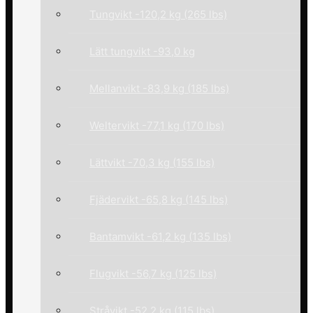
Tungvikt -120,2 kg (265 lbs)
Lätt tungvikt -93,0 kg
Mellanvikt -83,9 kg (185 lbs)
Weltervikt -77,1 kg (170 lbs)
Lättvikt -70,3 kg (155 lbs)
Fjädervikt -65,8 kg (145 lbs)
Bantamvikt -61,2 kg (135 lbs)
Flugvikt -56,7 kg (125 lbs)
Stråvikt -52,2 kg (115 lbs)