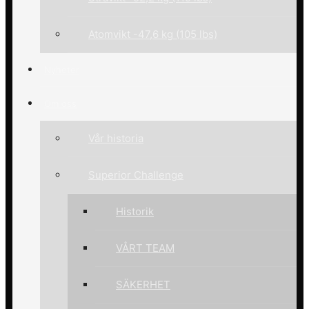
Atomvikt -47,6 kg (105 lbs)
Nyheter
Om oss
Vår historia
Superior Challenge
Historik
VÅRT TEAM
SÄKERHET