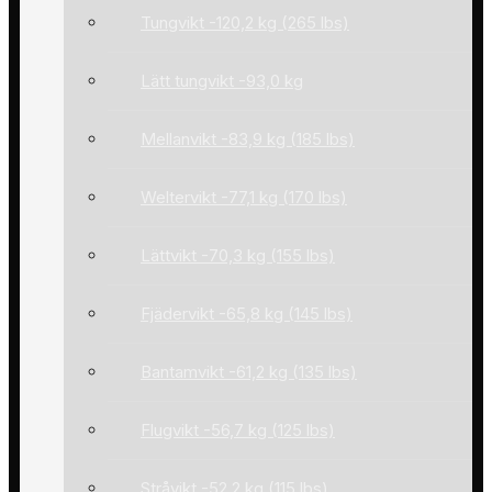
Tungvikt -120,2 kg (265 lbs)
Lätt tungvikt -93,0 kg
Mellanvikt -83,9 kg (185 lbs)
Weltervikt -77,1 kg (170 lbs)
Lättvikt -70,3 kg (155 lbs)
Fjädervikt -65,8 kg (145 lbs)
Bantamvikt -61,2 kg (135 lbs)
Flugvikt -56,7 kg (125 lbs)
Stråvikt -52,2 kg (115 lbs)