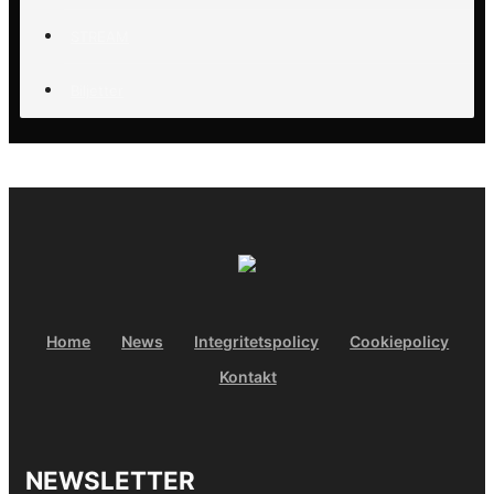
STREAM
Biljetter
Home
News
Integritetspolicy
Cookiepolicy
Kontakt
NEWSLETTER